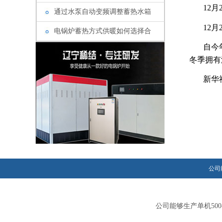
12
月
通过水泵自动变频调整蓄热水箱
12
月
电锅炉蓄热方式供暖如何选择合
自今
冬季拥有
新华
公司
公司能够生产单机50