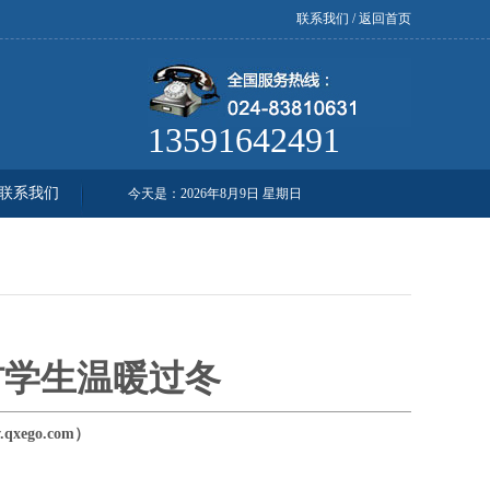
联系我们
/
返回首页
13591642491
联系我们
今天是：
2026年8月9日 星期日
村学生温暖过冬
xego.com）