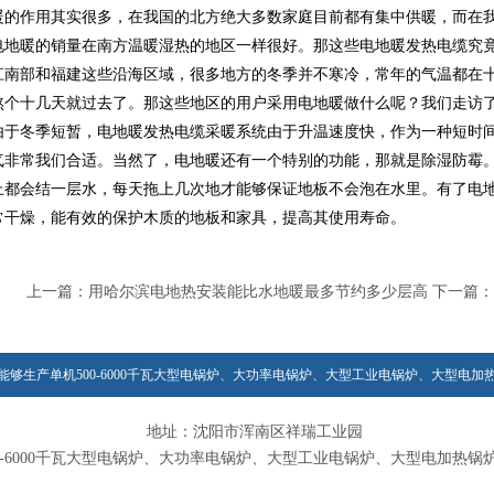
作用其实很多，在我国的北方绝大多数家庭目前都有集中供暖，而在我
电地暖的销量在南方温暖湿热的地区一样很好。那这些电地暖发热电缆究
部和福建这些沿海区域，很多地方的冬季并不寒冷，常年的气温都在十
熬个十几天就过去了。那这些地区的用户采用电地暖做什么呢？我们走访
由于冬季短暂，电地暖发热电缆采暖系统由于升温速度快，作为一种短时
气非常我们合适。当然了，电地暖还有一个特别的功能，那就是除湿防霉
上都会结一层水，每天拖上几次地才能够保证地板不会泡在水里。有了电
常干燥，能有效的保护木质的地板和家具，提高其使用寿命。
上一篇：
用哈尔滨电地热安装能比水地暖最多节约多少层高
下一篇：
能够生产单机500-6000千瓦大型电锅炉、大功率电锅炉、大型工业电锅炉、大型电加
地址：沈阳市浑南区祥瑞工业园
0-6000千瓦大型电锅炉、大功率电锅炉、大型工业电锅炉、大型电加热