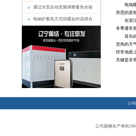
电地暖的
通过水泵自动变频调整蓄热水箱
所思的是
电锅炉蓄热方式供暖如何选择合
在浙江南
冬季通常
首先
忽热的天
经常地面
关键是非
公司
公司能够生产单机50