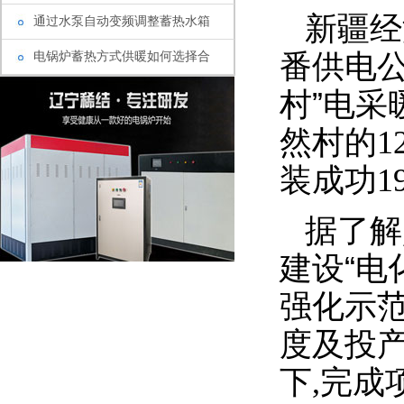
新疆经
通过水泵自动变频调整蓄热水箱
番供电
电锅炉蓄热方式供暖如何选择合
村”电
然村的
1
装成功
1
据了解
建设“电
强化示
度及投
下
完成
,