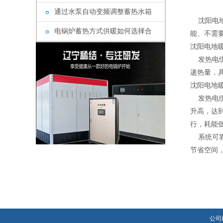
通过水泵自动变频调整蓄热水箱
沈阳电地
电锅炉蓄热方式供暖如何选择合
能、不需
沈阳电地
发热电缆
递热量，
沈阳电地
发热电缆通
升高，达
行，耗能
系统可靠
节省空间，
公司