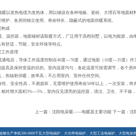
暖以发热电缆为发热体，用以铺设在各种地板、瓷砖、大理石等地面材料
要维护、各房间独立使用、寿命特长，隐蔽式的地面供暖系统。
暖构成
、温控器，地面辅材该取暖方式，广泛用于高档别墅，以电为能源，由电能
具有舒适，节能，安全环保等特点。
暖工作原理
电后，导体工作温度控制在40度---70度，通过地面（10度---35
到提高及保持室温的目的。室内温度均匀，各处温度可按需调节，各个房
低，热辐射供暖，效率高；不占用室内、室外任何空间。
性、安全性高，不易损坏，无需维护使用寿命50年以上，一次安装，终
相对增大面积3%---5%，室内仅见漂亮的温控器，清洁、卫生、不干燥
上一篇：
沈阳电采暖——电暖器主要功能
下一篇：
沈
能够生产单机500-6000千瓦大型电锅炉、大功率电锅炉、大型工业电锅炉、大型电加