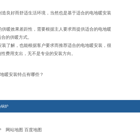
造良好而舒适生活环境，当然也是基于适合的电地暖安装
供暖效果差距性，需要根据主人要求而提供适合的电地暖
适合的供暖方式。
装了解，也能根据客户要求而推荐适合的电地暖安装，很
隐性费用支出，无不是专业的安装方向。
地暖安装特点有哪些？
热锅炉
锅炉
网站地图
百度地图