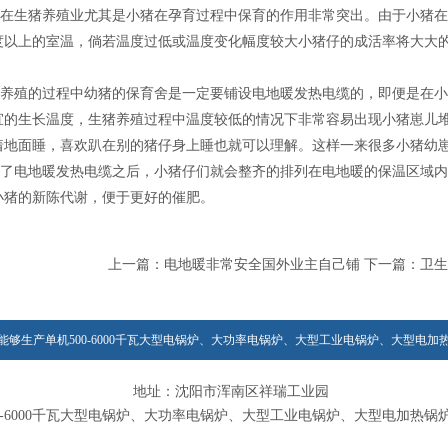
生猪养殖业尤其是小猪在孕育过程中保育的作用非常突出。由于小猪在分
5度以上的室温，倘若温度过低或温度变化幅度较大小猪仔的成活率将大大
殖的过程中幼猪的保育舍是一定要铺设电地暖发热电缆的，即便是在小猪
宜的生长温度，生猪养殖过程中温度较低的情况下非常容易出现小猪崽儿
着地面睡，喜欢趴在别的猪仔身上睡也就可以理解。这样一来很多小猪幼
电地暖发热电缆之后，小猪仔们就会整齐的排列在电地暖的保温区域内
小猪的新陈代谢，便于更好的催肥。
上一篇：
电地暖非常安全国外业主自己铺
下一篇：
卫生
能够生产单机500-6000千瓦大型电锅炉、大功率电锅炉、大型工业电锅炉、大型电加
地址：沈阳市浑南区祥瑞工业园
0-6000千瓦大型电锅炉、大功率电锅炉、大型工业电锅炉、大型电加热