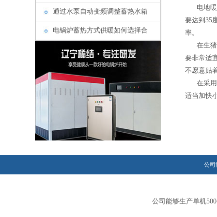
电地暖在
通过水泵自动变频调整蓄热水箱
要达到3
电锅炉蓄热方式供暖如何选择合
率。
在生猪养
要非常适
不愿意贴
在采用了
适当加快
公司
公司能够生产单机50