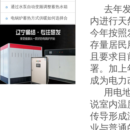
去年发改
通过水泵自动变频调整蓄热水箱
电锅炉蓄热方式供暖如何选择合
内进行天
今年按照
存量居民
且要求目
署。加上
成为电力
用电地暖
说室内温
传导形成
业与普通