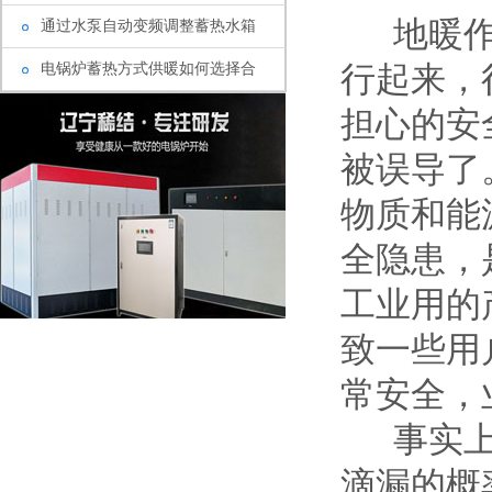
地暖作为
通过水泵自动变频调整蓄热水箱
电锅炉蓄热方式供暖如何选择合
行起来，
担心的安
被误导了
物质和能
全隐患，
工业用的
致一些用
常安全，
事实上电
滴漏的概