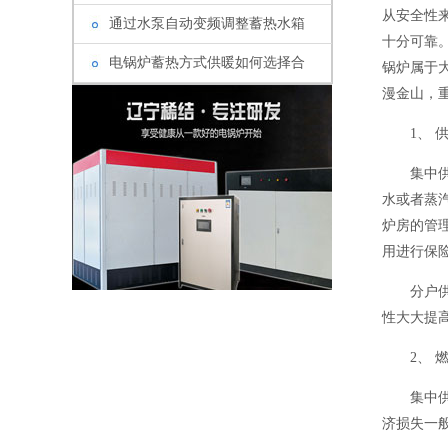
从安全性
通过水泵自动变频调整蓄热水箱
十分可靠。
电锅炉蓄热方式供暖如何选择合
锅炉属于大
漫金山，
1、 供
集中供暖
水或者蒸
炉房的管
用进行保
分户供热
性大大提
2、 燃
集中供热
济损失一