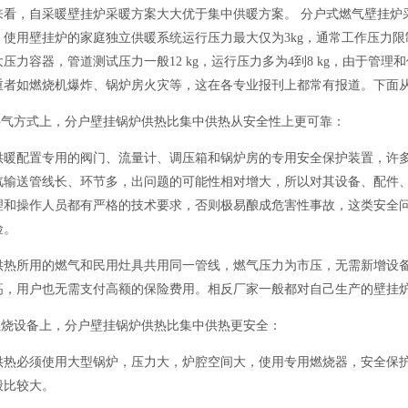
来看，自采暖壁挂炉采暖方案大大优于集中供暖方案。 分户式燃气壁挂炉
使用壁挂炉的家庭独立供暖系统运行压力最大仅为3kg，通常工作压力限制在
压力容器，管道测试压力一般12 kg，运行压力多为4到8 kg，由于
重者如燃烧机爆炸、锅炉房火灾等，这在各专业报刊上都常有报道。下面
气方式上，分户壁挂锅炉供热比集中供热从安全性上更可靠：
配置专用的阀门、流量计、调压箱和锅炉房的专用安全保护装置，许多
汽输送管线长、环节多，出问题的可能性相对增大，所以对其设备、配件
理和操作人员都有严格的技术要求，否则极易酿成危害性事故，这类安全
险。
所用的燃气和民用灶具共用同一管线，燃气压力为市压，无需新增设备
高，用户也无需支付高额的保险费用。相反厂家一般都对自己生产的壁挂
烧设备上，分户壁挂锅炉供热比集中供热更安全：
必须使用大型锅炉，压力大，炉腔空间大，使用专用燃烧器，安全保护
般比较大。